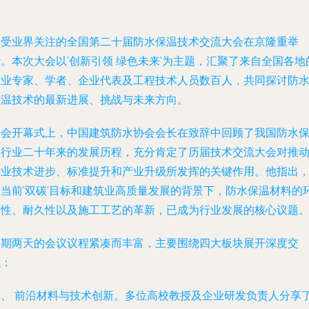
备受业界关注的全国第二十届防水保温技术交流大会在京隆重举
。本次大会以'创新引领 绿色未来'为主题，汇聚了来自全国各地
行业专家、学者、企业代表及工程技术人员数百人，共同探讨防
保温技术的最新进展、挑战与未来方向。
大会开幕式上，中国建筑防水协会会长在致辞中回顾了我国防水
温行业二十年来的发展历程，充分肯定了历届技术交流大会对推
行业技术进步、标准提升和产业升级所发挥的关键作用。他指出
在当前'双碳'目标和建筑业高质量发展的背景下，防水保温材料的
保性、耐久性以及施工工艺的革新，已成为行业发展的核心议题
为期两天的会议议程紧凑而丰富，主要围绕四大板块展开深度交
流：
一、 前沿材料与技术创新。多位高校教授及企业研发负责人分享