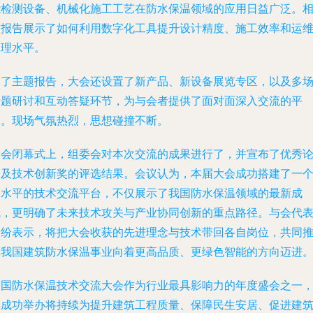
能检测设备、机械化施工工艺在防水保温领域的应用日益广泛。
关报告展示了如何利用数字化工具提升设计精度、施工效率和运
管理水平。
除了主题报告，大会还设置了新产品、新设备展览专区，以及多
专题研讨和互动答疑环节，为与会者提供了面对面深入交流的平
台。现场气氛热烈，思想碰撞不断。
大会闭幕式上，组委会对本次交流的成果进行了，并宣布了优秀
文及技术创新奖的评选结果。会议认为，本届大会成功搭建了一
高水平的技术交流平台，不仅展示了我国防水保温领域的最新成
就，更明确了未来技术攻关与产业协同创新的重点路径。与会代
纷纷表示，将把大会收获的先进理念与技术带回各自岗位，共同
动我国建筑防水保温事业向着更高品质、更绿色智能的方向迈进
全国防水保温技术交流大会作为行业最具影响力的年度盛会之一
其成功举办将持续为提升建筑工程质量、保障民生安居、促进建