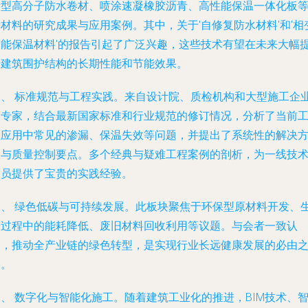
新型高分子防水卷材、喷涂速凝橡胶沥青、高性能保温一体化板
材料的研究成果与应用案例。其中，关于'自修复防水材料'和'相
储能保温材料'的报告引起了广泛兴趣，这些技术有望在未来大幅
升建筑围护结构的长期性能和节能效果。
二、 标准规范与工程实践。来自设计院、质检机构和大型施工企
的专家，结合最新国家标准和行业规范的修订情况，分析了当前
程应用中常见的渗漏、保温失效等问题，并提出了系统性的解决
案与质量控制要点。多个经典与疑难工程案例的剖析，为一线技
人员提供了宝贵的实践经验。
三、 绿色低碳与可持续发展。此板块聚焦于环保型原材料开发、
产过程中的能耗降低、废旧材料回收利用等议题。与会者一致认
为，推动全产业链的绿色转型，是实现行业长远健康发展的必由
路。
、 数字化与智能化施工。随着建筑工业化的推进，BIM技术、