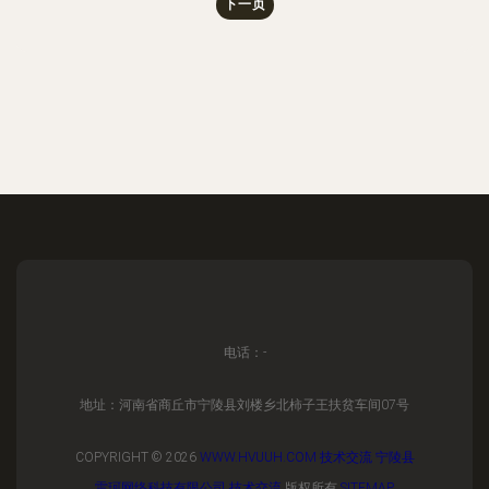
下一页
电话：-
地址：河南省商丘市宁陵县刘楼乡北柿子王扶贫车间07号
COPYRIGHT © 2026
WWW.HVUUH.COM
技术交流
宁陵县
雷珂网络科技有限公司
技术交流
版权所有
SITEMAP