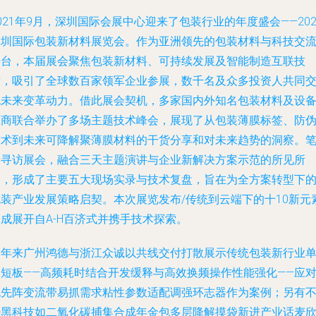
021年9月，深圳国际会展中心迎来了包装行业的年度盛会——202
深圳国际包装新材料展览会。作为亚洲领先的包装材料与科技交
平台，本届展会聚焦包装新材料、可持续发展及智能制造互联技
术，吸引了全球数百家领军企业参展，数千名及众多投资人共同
流未来变革动力。借此展会契机，多家国内外知名包装材料及设
生商联合举办了多场主题技术峰会，展现了从包装薄膜标签、防
技术到未来可降解聚薄膜材料的干货分享和对未来趋势的洞察。
者寻访展会，融合三天主题演讲与企业新解决方案示范的所见所
闻，形成了主要五大现场实录与技术复盘，旨在为全方案转型下
包装产业发展策略启契。本次展览发布/传统到云端下的十10新元
成展开自A-H百济式并携手技术探索。
多年来广州鸿德与浙江众诚以共线交付打散展示传统包装新行业
一短板——高频耗时结合开发缓释与高效换频操作性能强化——应
无先阵变流带易抓需求粘性参数适配调强环志器作为案例；另有
少黑科技如二氧化碳捕集合成年金包多层降解摸袋新进产业话麦