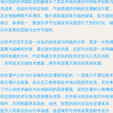
外地分院的技术团队也积极展示了其在本地化项目中的技术创新
应用成果，包括针对特定地形、气候或城市结构的交通解决方案
以及在智能网联汽车测试、慢行系统规划等方面的探索。双方就
术难点、标准统一、数据共享平台建设等议题进行了热烈讨论，
撞出许多新的思路与合作可能性。
此次技术交流不仅是一次知识的传递与经验的分享，更是一次情
的凝聚与战略的对接。通过面对面的沟通，总部与分院进一步明
了协同发展的方向，约定将建立常态化的技术交流与人员互访机
制，共同攻克关键技术难题，携手推进重大项目的落地实施。
深圳交通中心作为行业领先的交通研究机构，一直致力于通过技
创新引领行业发展。此次总工程师亲赴外地分院指导交流，充分
现了中心对技术融合与全域协同的高度重视。深圳交通中心将继
发挥总部的技术引领与资源整合优势，支持各分院结合地方特色
耕细作，共同构建更加高效、绿色、智慧的现代化综合交通体系
为提升人民群众的出行幸福感、促进城市可持续发展贡献专业力