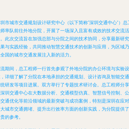
深圳市城市交通规划设计研究中心（以下简称“深圳交通中心”）总
程师率队前往外地分院，开展了一场深入且富有成效的技术交流
动。此次交流旨在加强总部与分院之间的技术协同，分享最新研
成果与实践经验，共同推动智慧交通技术的创新与应用，为区域
至全国的城市交通发展注入新的活力。
交流期间，总工程师一行首先参观了外地分院的办公环境与实验
施，详细了解了分院在本地承担的交通规划、设计咨询及智能交
系统研发等项目进展。双方举行了专题技术研讨会。总工程师分
了深圳交通中心在大数据分析、交通模型仿真、智慧信号控制、
共交通优化等前沿领域的最新突破与成功案例，特别是深圳在应
超大城市交通拥堵、提升出行效率方面的创新实践，为分院提供
宝贵的参考。