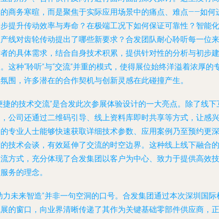
单的商务寒暄，而是聚焦于实际应用场景中的痛点、难点——如何
一步提升传动效率与寿命？在极端工况下如何保证可靠性？智能
生产线对齿轮传动提出了哪些新要求？合发团队耐心聆听每一位
访者的具体需求，结合自身技术积累，提供针对性的分析与初步
。这种“聆听”与“交流”并重的模式，使得展位始终洋溢着浓厚的
业氛围，许多潜在的合作契机与创新灵感在此碰撞产生。
“便捷的技术交流”是合发此次参展体验设计的一大亮点。除了线下
动，公司还通过二维码引导、线上资料库即时共享等方式，让感
趣的专业人士能够快速获取详细技术参数、应用案例乃至预约更
度的技术会谈，有效延伸了交流的时空边界。这种线上线下融合
交流方式，充分体现了合发集团以客户为中心、致力于提供高效
术服务的理念。
“助力未来智造”并非一句空洞的口号。合发集团通过本次深圳国际
械展的窗口，向业界清晰传递了其作为关键基础零部件供应商，