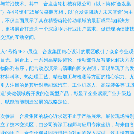
业与前沿技术。其中，合发齿轮机械有限公司（以下简称“合发集
”）在4号馆4F25展位盛装亮相，以“合发集团助力未来智造”为主
题，不仅全面展示了其在精密齿轮传动领域的最新成果与解决方
案，更将展台打造为一个深度聆听行业用户需求、促进现场便捷
术交流的互动空间。
入4号馆4F25展位，合发集团精心设计的展区吸引了众多专业观
的目光。展台上，一系列高精度齿轮、传动部件及智能化解决方
实物陈列有序，配合动态演示与清晰的图文说明，直观呈现了合
在材料科学、热处理工艺、精密加工与检测等方面的核心实力。
其引人注目的是其针对新能源汽车、工业机器人、高端装备等“未
智造”关键领域所开发的创新型产品，彰显了企业紧跟产业升级趋
势、赋能智能制造发展的战略定位。
本次参展，合发集团的核心诉求远不止于产品展示。展位现场特
设立了技术交流区，由公司资深工程师与应用专家坐镇，与来自
行业的用户、合作伙伴及同行进行面对面的深入探讨。这里没有